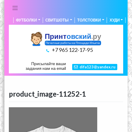
Skip
to
content
ФУТБОЛКИ
СВИТШОТЫ
ТОЛСТОВКИ
ХУДИ
А
Принт
овский
.ру
Печатные работы на Площади Ильича
+7 965 122-17-95
Присылайте ваши
difa123@yandex.ru
задания нам на email
product_image-11252-1