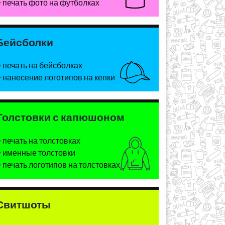
печать фото на футболках
Бейсболки
печать на бейсболках
нанесение логотипов на кепки
Толстовки с капюшоном
печать на толстовках
именные толстовки
печать логотипов на толстовках
Свитшоты