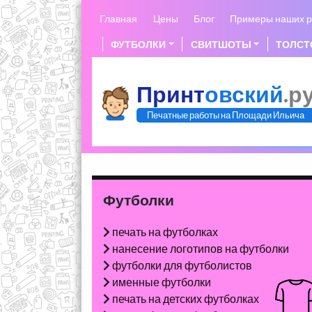
Skip
Главная
Цены
Блог
Примеры наших р
to
content
ФУТБОЛКИ
СВИТШОТЫ
ТОЛСТ
Принт
овский
.р
Печатные работы на Площади Ильича
Футболки
печать на футболках
нанесение логотипов на футболки
футболки для футболистов
именные футболки
печать на детских футболках