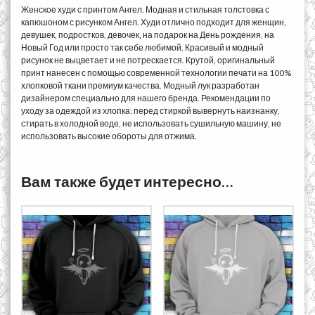
Женское худи с принтом Ангел. Модная и стильная толстовка с
капюшоном с рисунком Ангел. Худи отлично подходит для женщин,
девушек, подростков, девочек, на подарок на День рождения, на
Новый Год или просто так себе любимой. Красивый и модный
рисунок не выцветает и не потрескается. Крутой, оригинальный
принт нанесен с помощью современной технологии печати на 100%
хлопковой ткани премиум качества. Модный лук разработан
дизайнером специально для нашего бренда. Рекомендации по
уходу за одеждой из хлопка: перед стиркой вывернуть наизнанку,
стирать в холодной воде, не использовать сушильную машину, не
использовать высокие обороты для отжима.
Вам также будет интересно…