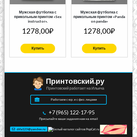
Мужская футболка с
Мужская футболка с
прикольным принтом «Sex
прикольным принтом «Panda
instructor».
on panda»
1278,00
₽
1278,00
₽
Купить
Купить
Принтовский.ру
Принтовский работает на Ильича
Работаем с юр. и с физ. лицами
+7 (965) 122-17-95
Присылайте ваши задания нам на email
difa123@yandex.ru