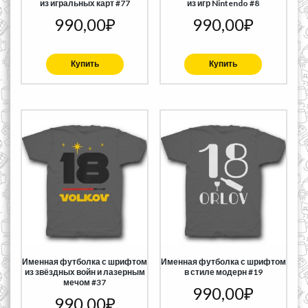
из игральных карт #77
из игр Nintendo #8
990,00
₽
990,00
₽
Купить
Купить
Именная футболка с шрифтом
Именная футболка с шрифтом
из звёздных войн и лазерным
в стиле модерн #19
мечом #37
990,00
₽
990,00
₽