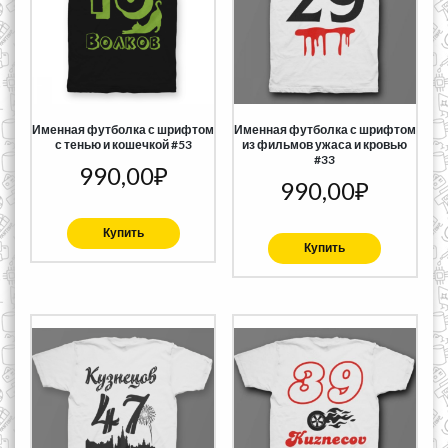
Именная футболка с шрифтом
Именная футболка с шрифтом
с тенью и кошечкой #53
из фильмов ужаса и кровью
#33
990,00
₽
990,00
₽
Купить
Купить