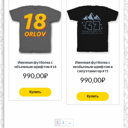
Именная футболка с
Именная футболка с
объемным шрифтом #18
необычным шрифтом и
силуэтами гор #75
990,00
₽
990,00
₽
Купить
Купить
1
2
→