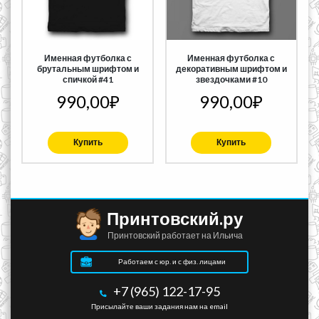
Именная футболка с
Именная футболка с
брутальным шрифтом и
декоративным шрифтом и
спичкой #41
звездочками #10
990,00
₽
990,00
₽
Купить
Купить
Принтовский.ру
Принтовский работает на Ильича
Работаем с юр. и с физ. лицами
+7 (965) 122-17-95
Присылайте ваши задания нам на email