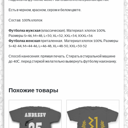
Есть в черном, красном, сером и белом цвете.
Состав: 100% хлопок
Футболка мужская
(классическая). Материал: хлопок 100%.
Размеры S=46, M=48, L=50, XL=52, XXL=54, XXXL=56
Футболка женская
приталенная. Материал хлопок 100%. Размеры
S=42-44, M=44-46, L=46-48, XL=48-50, XXL=50-52
Способ нанесения: прямая печать. Стирать в стиральной машине
до 40С. перед стиркой желательно вывернуть футболку наизнанку.
Похожие товары