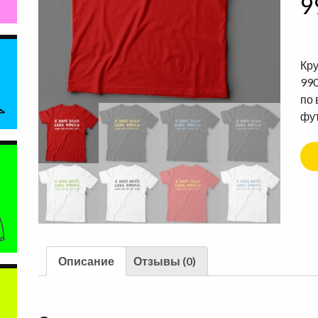
9
Кру
990
по 
фут
Описание
Отзывы (0)