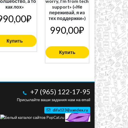
волшебство, а то
worry, I’m from tech
как лох»
support» («Не
переживай, я из
990,00
₽
тех поддержки»)
990,00
₽
Купить
Купить
+7 (965) 122-17-95
Присылайте ваши задания нам на email
difa123@yandex.ru