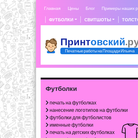
Skip
Главная
Цены
Блог
Примеры наших р
to
content
ФУТБОЛКИ
СВИТШОТЫ
ТОЛСТ
Принт
овский
.р
Печатные работы на Площади Ильича
Футболки
печать на футболках
нанесение логотипов на футболки
футболки для футболистов
именные футболки
печать на детских футболках