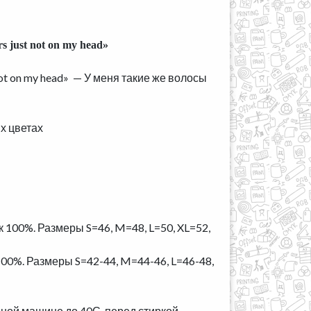
urs just not on my head»
t not on my head» — У меня такие же волосы
х цветах
к 100%. Размеры S=46, M=48, L=50, XL=52,
00%. Размеры S=42-44, M=44-46, L=46-48,
ьной машине до 40С. перед стиркой