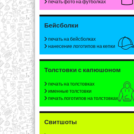
печать фото на футболках
Бейсболки
печать на бейсболках
нанесение логотипов на кепки
Толстовки с капюшоном
печать на толстовках
именные толстовки
печать логотипов на толстовках
Свитшоты