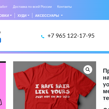
абот
Доставка по всей России
Контакты
ОВКИ
ХУДИ
АКСЕССУАРЫ
у
+7 965 122-17-95
П
на
yo
м
те