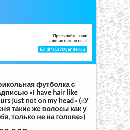
Присылайте ваши
задания нам на email
difa123@yandex.ru
рикольная футболка с
дписью «I have hair like
urs just not on my head» («У
еня такие же волосы как у
бя, только не на голове»)