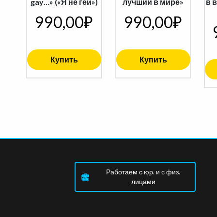
gay…» («Я не гей»)
лучший в мире»
в 
990,00
₽
990,00
₽
Купить
Купить
Работаем с юр. и с физ.
лицами