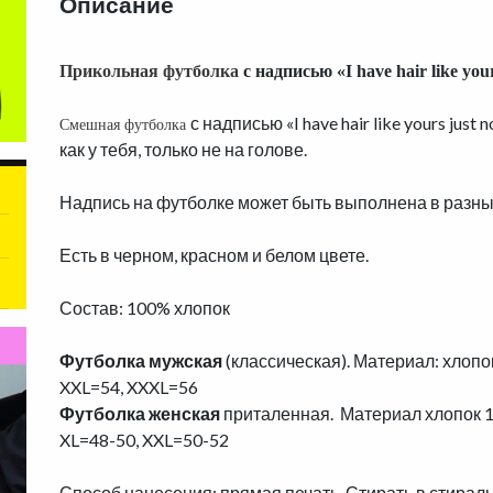
Описание
Прикольная
футболка
с надписью
«I have hair like yo
с надписью «I have hair like yours jus
Смешная футболка
как у тебя, только не на голове.
Надпись на футболке может быть выполнена в разны
Есть в черном, красном и белом цвете.
Состав: 100% хлопок
Футболка мужская
(классическая). Материал: хлопо
XXL=54, XXXL=56
Футболка женская
приталенная. Материал хлопок 1
XL=48-50, XXL=50-52
Способ нанесения: прямая печать. Стирать в стирал