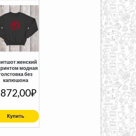
итшот женский
принтом модная
толстовка без
капюшона
872,00
₽
Купить