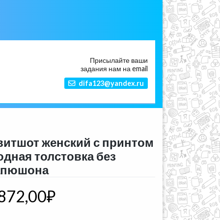
Присылайте ваши
задания нам на email
difa123@yandex.ru
витшот женский с принтом
одная толстовка без
апюшона
872,00
₽