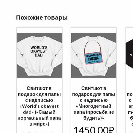
Похожие товары
Свитшот в
Свитшот в
подарок для папы
подарок для папы
по
с надписью
с надписью
с
«World’s okayest
«Многодетный
a
dad» («Самый
папа (просьба не
mo
нормальный папа
будить)»
б
в мире»)
1450,00
₽