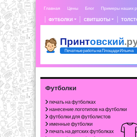
Skip
Главная
Цены
Блог
Примеры наших р
to
content
ФУТБОЛКИ
СВИТШОТЫ
ТОЛСТ
Принт
овский
.р
Печатные работы на Площади Ильича
Футболки
печать на футболках
нанесение логотипов на футболки
футболки для футболистов
именные футболки
печать на детских футболках