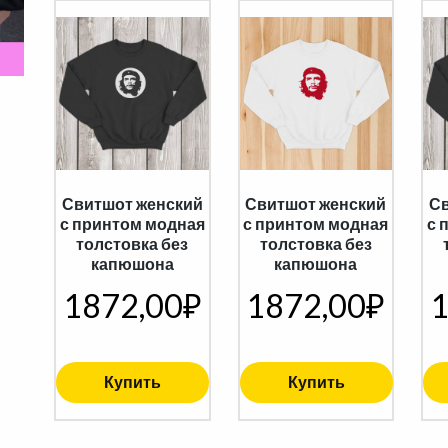
Свитшот женский
Свитшот женский
Св
с принтом модная
с принтом модная
с 
толстовка без
толстовка без
капюшона
капюшона
1872,00
₽
1872,00
₽
1
Купить
Купить