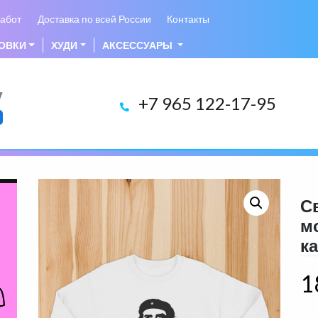
абот
Доставка по всей России
Контакты
ОВКИ
ХУДИ
АКСЕССУАРЫ
у
+7 965 122-17-95
С
м
к
1