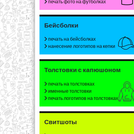
печать фото на футболках
Бейсболки
печать на бейсболках
нанесение логотипов на кепки
Толстовки с капюшоном
печать на толстовках
именные толстовки
печать логотипов на толстовках
Свитшоты