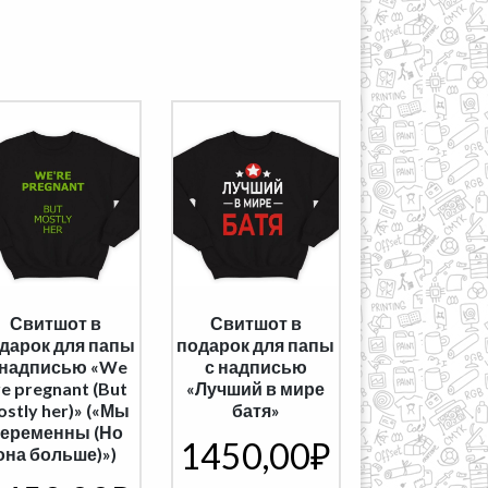
Свитшот в
Свитшот в
дарок для папы
подарок для папы
 надписью «We
с надписью
re pregnant (But
«Лучший в мире
stly her)» («Мы
батя»
еременны (Но
1450,00
₽
она больше)»)