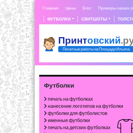
Skip
Главная
Цены
Блог
Примеры наших р
to
content
ФУТБОЛКИ
СВИТШОТЫ
ТОЛСТ
Принт
овский
.р
Печатные работы на Площади Ильича
Футболки
печать на футболках
нанесение логотипов на футболки
футболки для футболистов
именные футболки
печать на детских футболках