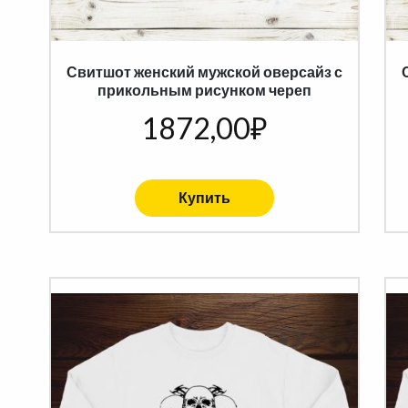
Свитшот женский мужской оверсайз с
прикольным рисунком череп
1872,00
₽
Купить